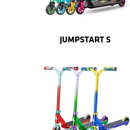
Details
JÜNGSTEN
DAS EINSTIEGSMODELL FÜR DIE
JUMPSTART S