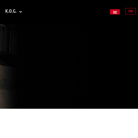
K.O.G.
EN
DE