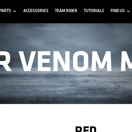
PARTS
ACCESSORIES
TEAM RIDER
TUTORIALS
FIND US
R VENOM 
RED