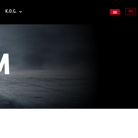
K.O.G.
EN
DE
M