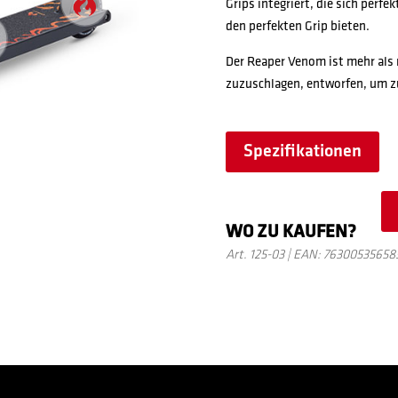
Grips integriert, die sich perf
den perfekten Grip bieten.
Der Reaper Venom ist mehr als n
zuzuschlagen, entworfen, um z
Spezifikationen
WO ZU KAUFEN?
Art. 125-03 | EAN: 76300535658