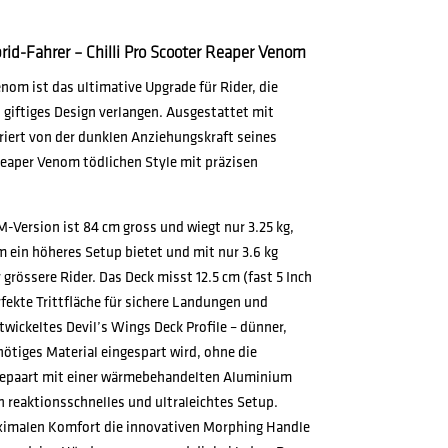
rid-Fahrer – Chilli Pro Scooter Reaper Venom
enom ist das ultimative Upgrade für Rider, die
 giftiges Design verlangen. Ausgestattet mit
riert von der dunklen Anziehungskraft seines
eaper Venom tödlichen Style mit präzisen
 M-Version ist 84 cm gross und wiegt nur 3.25 kg,
m ein höheres Setup bietet und mit nur 3.6 kg
r grössere Rider. Das Deck misst 12.5 cm (fast 5 Inch
erfekte Trittfläche für sichere Landungen und
twickeltes Devil’s Wings Deck Profile – dünner,
ötiges Material eingespart wird, ohne die
 gepaart mit einer wärmebehandelten Aluminium
n reaktionsschnelles und ultraleichtes Setup.
aximalen Komfort die innovativen Morphing Handle