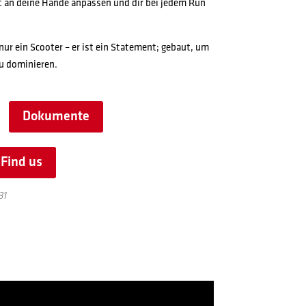
ekt an deine Hände anpassen und dir bei jedem Run
ur ein Scooter – er ist ein Statement; gebaut, um
u dominieren.
Dokumente
Find us
31