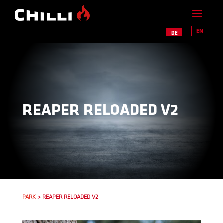
EN
DE
REAPER RELOADED V2
PARK
> REAPER RELOADED V2