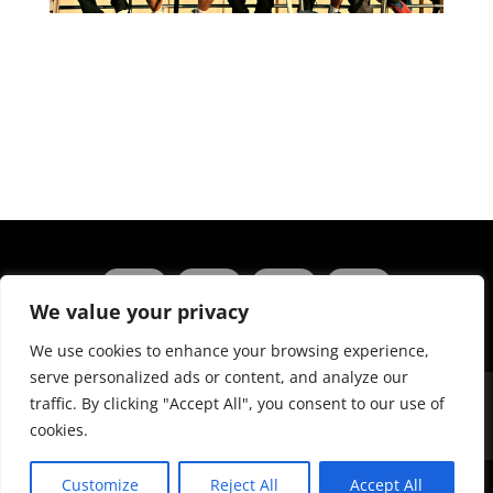
We value your privacy
We use cookies to enhance your browsing experience,
serve personalized ads or content, and analyze our
traffic. By clicking "Accept All", you consent to our use of
cookies.
Customize
Reject All
Accept All
© MMS AG. Alle Rechte vorbehalten. Realisiert durch
lmd