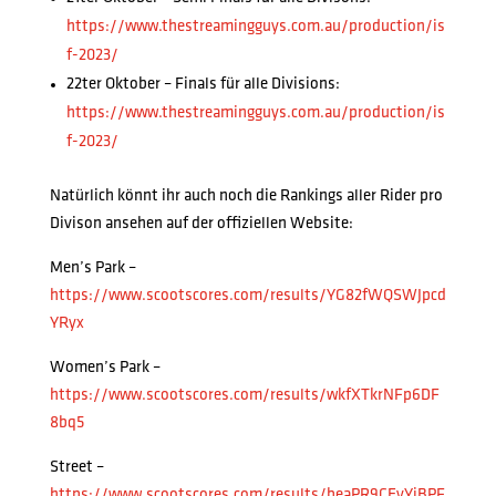
https://www.thestreamingguys.com.au/production/is
f-2023/
22ter Oktober – Finals für alle Divisions:
https://www.thestreamingguys.com.au/production/is
f-2023/
Natürlich könnt ihr auch noch die Rankings aller Rider pro
Divison ansehen auf der offiziellen Website:
Men’s Park –
https://www.scootscores.com/results/YG82fWQSWJpcd
YRyx
Women’s Park –
https://www.scootscores.com/results/wkfXTkrNFp6DF
8bq5
Street –
https://www.scootscores.com/results/beaPR9CEvYiBPF