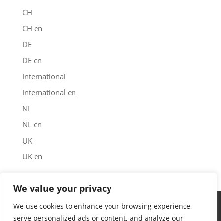
CH
CH en
DE
DE en
International
International en
NL
NL en
UK
UK en
We value your privacy
Impressum
Datenschutz
Garantie
We use cookies to enhance your browsing experience,
Downloads
Kontakt
Find us
serve personalized ads or content, and analyze our