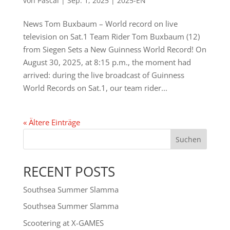
von
Pascal
|
Sep. 1, 2025
|
2025-EN
News Tom Buxbaum – World record on live
television on Sat.1 Team Rider Tom Buxbaum (12)
from Siegen Sets a New Guinness World Record! On
August 30, 2025, at 8:15 p.m., the moment had
arrived: during the live broadcast of Guinness
World Records on Sat.1, our team rider...
« Ältere Einträge
Suchen
RECENT POSTS
Southsea Summer Slamma
Southsea Summer Slamma
Scootering at X-GAMES