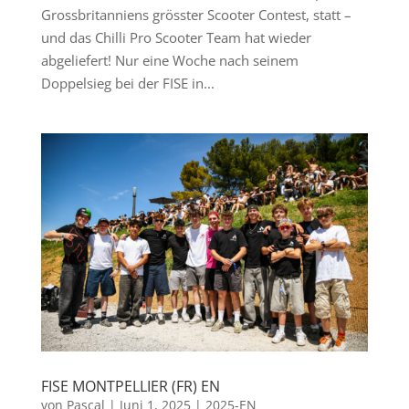
Grossbritanniens grösster Scooter Contest, statt –
und das Chilli Pro Scooter Team hat wieder
abgeliefert! Nur eine Woche nach seinem
Doppelsieg bei der FISE in...
FISE MONTPELLIER (FR) EN
von
Pascal
|
Juni 1, 2025
|
2025-EN