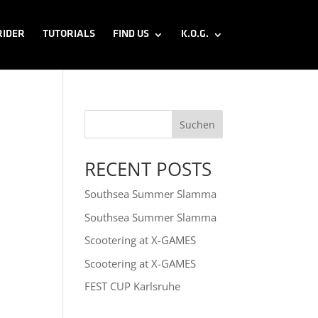
RIDER
TUTORIALS
FIND US
K.O.G.
Suchen
RECENT POSTS
Southsea Summer Slamma
Southsea Summer Slamma
Scootering at X-GAMES
Scootering at X-GAMES
FEST CUP Karlsruhe